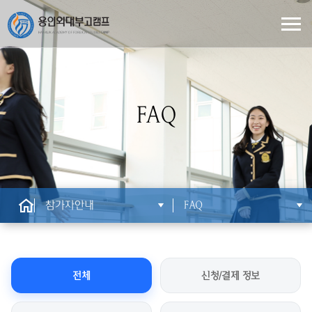
FAQ
참가자안내
FAQ
전체
신청/결제 정보