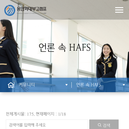
언론 속 HAFS
커뮤니티
언론 속 HAFS
전체게시물:
, 현재페이지 :
/
175
1
18
검색