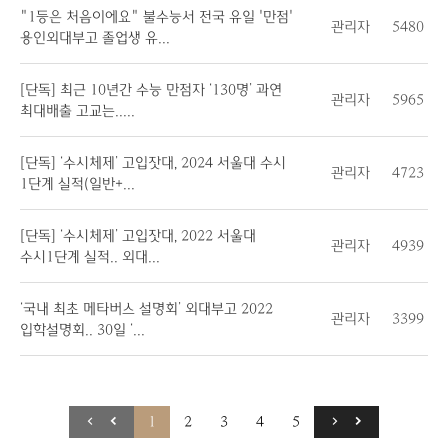
"1등은 처음이에요" 불수능서 전국 유일 '만점'
관리자
5480
용인외대부고 졸업생 유...
[단독] 최근 10년간 수능 만점자 ‘130명’ 과연
관리자
5965
최대배출 고교는.....
[단독] ‘수시체제’ 고입잣대, 2024 서울대 수시
관리자
4723
1단계 실적(일반+...
[단독] ‘수시체제’ 고입잣대, 2022 서울대
관리자
4939
수시1단계 실적.. 외대...
‘국내 최초 메타버스 설명회’ 외대부고 2022
관리자
3399
입학설명회.. 30일 ‘...
1
2
3
4
5